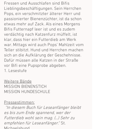
Fressen und Ausschlafen sind Bifis
Lieblingsbeschäftigungen. Sein Herrchen
Pops, ein verschmitzter älterer Herr und
passionierter Bienenzüchter, ist da schon
etwas mehr auf Zack. Als eines Morgens
Bifis Futternapf leer ist und es zudem
verdächtig nach Katzenfurz müffelt, ist
klar, dass hier ein Futterdieb am Werk
war. Mittags wird auch Pops’ Mahlzeit vom
Teller stibitzt. Hund und Herrchen machen
sich an die Aufklärung der Geschehnisse.
Dafür müssen alle Katzen in der Straße
vor Bifi eine Pupsprobe abgeben.
1. Lesestufe
Weitere Bände
MISSION BIENENSTICH
MISSION HUNDESCHULE
Pressestimmen:
"In diesem Buch für Leseanfänger bleibt
es bis zum Ende spannend, wer der
Futterdieb wohl sein mag. (...) Sehr zu
empfehlen für Leseanfänger."
St.
Michaelsbund