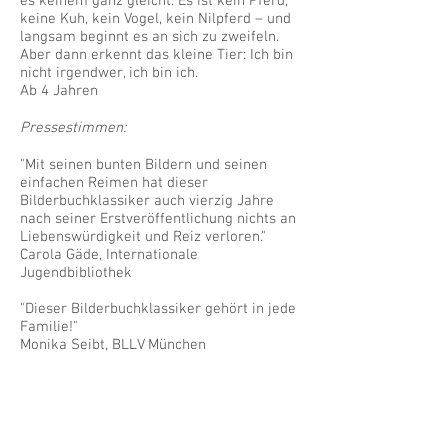
es keinem ganz gleicht. Es ist kein Pferd,
keine Kuh, kein Vogel, kein Nilpferd – und
langsam beginnt es an sich zu zweifeln.
Aber dann erkennt das kleine Tier: Ich bin
nicht irgendwer, ich bin ich.
Ab 4 Jahren
Pressestimmen:
"Mit seinen bunten Bildern und seinen
einfachen Reimen hat dieser
Bilderbuchklassiker auch vierzig Jahre
nach seiner Erstveröffentlichung nichts an
Liebenswürdigkeit und Reiz verloren."
Carola Gäde, Internationale
Jugendbibliothek
"Dieser Bilderbuchklassiker gehört in jede
Familie!"
Monika Seibt, BLLV München