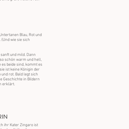
 Untertanen Blau, Rot und
. (Und wie sie sich
t sanft und mild. Dann
t so schön warm und hell,
e es beide sind, kommt es
ie ist keine Königin der
und rot. Bald legt sich
he Geschichte in Bildern
 erklärt.
RIN
h ihr Kater Zingaro ist