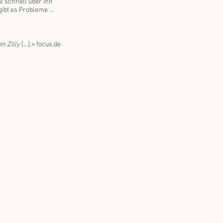
 schnell über ihn
ibt es Probleme ...
n Zilly
[…].« focus.de