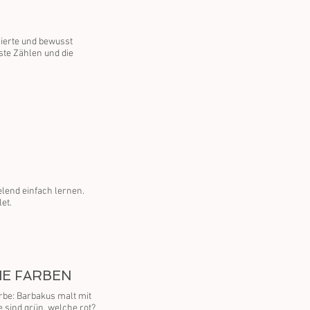
trierte und bewusst
ste Zählen und die
lend einfach lernen.
et.
DIE FARBEN
rbe: Barbakus malt mit
 sind grün, welche rot?