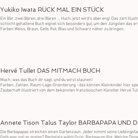
Yukiko Iwata RÜCK MAL EIN STÜCK
Ein Bär, zwei Bären, drei Bären … Huch, jetzt wird’s aber eng! Das zart illus
schlicht gehaltene Buch eignet sich besonders gut, um den Jüngsten das er
Farben Weiss, Braun, Gelb, Rot, Blau und Schwarz näher zu bringen.
Hervé Tullet DAS MITMACH BUCH
Mach, was das Buch dir sagt, und du wirst staunen!
Farben, Zahlen, Raum-Lage-Orientierung - das können Kleinkinder hier spie
Zauberhaft illustriert von dem bekannten französischen Künstler Hervé Tull
Annete Tison Talus Taylor BARBAPAPA UND 
Die Barbapapas streichen einen Gartenzaun. Jeder nimmt seine Lieblingsfa
Gelb was soll er malen? Barbalala wählt Grün, Barbawum Rot. Welche Dinge