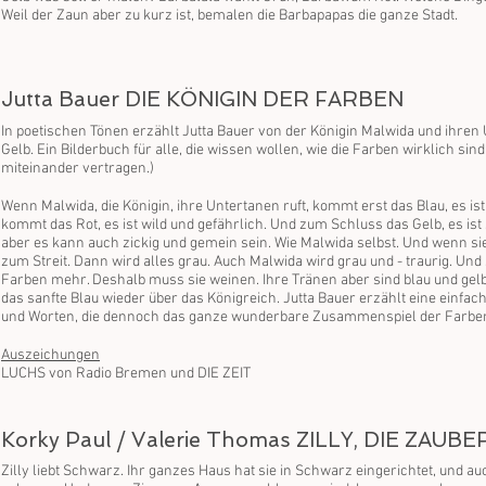
Weil der Zaun aber zu kurz ist, bemalen die Barbapapas die ganze Stadt.
Jutta Bauer DIE KÖNIGIN DER FARBEN
In poetischen Tönen erzählt Jutta Bauer von der Königin Malwida und ihren
Gelb. Ein Bilderbuch für alle, die wissen wollen, wie die Farben wirklich sind
miteinander vertragen.)
Wenn Malwida, die Königin, ihre Untertanen ruft, kommt erst das Blau, es is
kommt das Rot, es ist wild und gefährlich. Und zum Schluss das Gelb, es is
aber es kann auch zickig und gemein sein. Wie Malwida selbst. Und wenn si
zum Streit. Dann wird alles grau. Auch Malwida wird grau und - traurig. Und s
Farben mehr. Deshalb muss sie weinen. Ihre Tränen aber sind blau und gelb 
das sanfte Blau wieder über das Königreich. Jutta Bauer erzählt eine einfac
und Worten, die dennoch das ganze wunderbare Zusammenspiel der Farben
Auszeichungen
LUCHS von Radio Bremen und DIE ZEIT
Korky Paul / Valerie Thomas ZILLY, DIE ZAUBE
Zilly liebt Schwarz. Ihr ganzes Haus hat sie in Schwarz eingerichtet, und auc