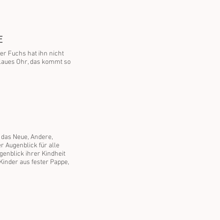
E
er Fuchs hat ihn nicht
blaues Ohr, das kommt so
 das Neue, Andere,
r Augenblick für alle
genblick ihrer Kindheit
Kinder aus fester Pappe,