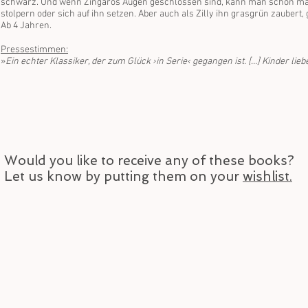
schwarz. Und wenn Zingaros Augen geschlossen sind, kann man schon mal
stolpern oder sich auf ihn setzen. Aber auch als Zilly ihn grasgrün zaubert, g
Ab 4 Jahren.
Pressestimmen:
»
Ein echter Klassiker, der zum Glück ›in Serie‹ gegangen ist. […] Kinder liebe
Would you like to receive any of these books?
Let us know by putting them on your
wishlist.