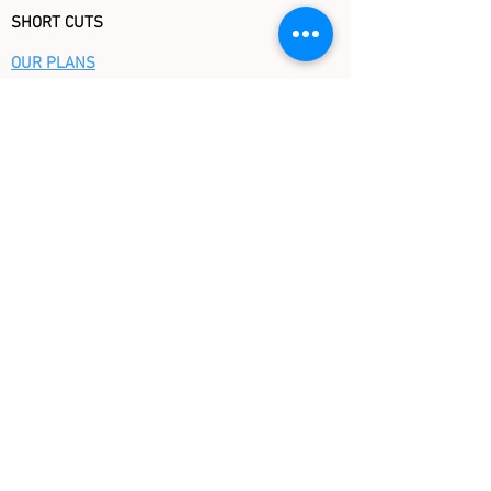
SHORT CUTS
OUR PLANS
OUR BOOKS BY TOPICS
OUR BOOKS BY AGE
CHRISTMAS STORE
FAQ
GIFT CERTIFICATE
KINDERBOOKS
Tel (917) 717 - 3419
74 Warren Street
New York, NY 10007
Email